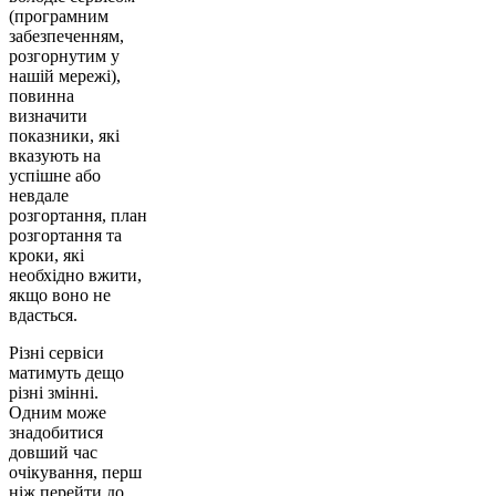
(програмним
забезпеченням,
розгорнутим у
нашій мережі),
повинна
визначити
показники, які
вказують на
успішне або
невдале
розгортання, план
розгортання та
кроки, які
необхідно вжити,
якщо воно не
вдасться.
Різні сервіси
матимуть дещо
різні змінні.
Одним може
знадобитися
довший час
очікування, перш
ніж перейти до