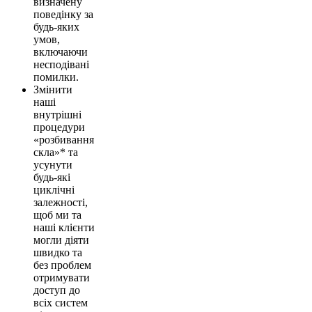
визначену
поведінку за
будь-яких
умов,
включаючи
несподівані
помилки.
Змінити
наші
внутрішні
процедури
«розбивання
скла»* та
усунути
будь-які
циклічні
залежності,
щоб ми та
наші клієнти
могли діяти
швидко та
без проблем
отримувати
доступ до
всіх систем