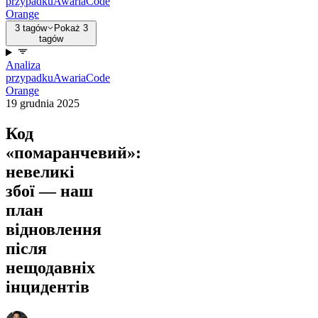
przypadku
Awaria
Code
Orange
3 tagów
Pokaż 3
tagów
Analiza
przypadku
Awaria
Code
Orange
19 grudnia 2025
Код
«помаранчевий»:
невеликі
збої — наш
план
відновлення
після
нещодавніх
інцидентів