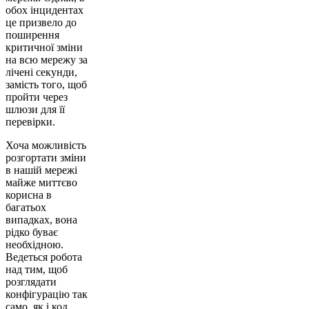
обох інцидентах
це призвело до
поширення
критичної зміни
на всю мережу за
лічені секунди,
замість того, щоб
пройти через
шлюзи для її
перевірки.
Хоча можливість
розгортати зміни
в нашій мережі
майже миттєво
корисна в
багатьох
випадках, вона
рідко буває
необхідною.
Ведеться робота
над тим, щоб
розглядати
конфігурацію так
само, як і код,