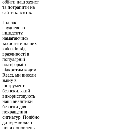
обійти наш захист
та потрапити на
сайти клієнтів.
Під час
грудневого
інциденту,
намагаючись
захистити наших
клієнтів від
вразливості в
популярній
платформі з
відкритим кодом
React, ми внесли
зміну в
інструмент
безпеки, який
використовують
наші аналітики
безпеки для
покращення
сигнатур. Подібно
до терміновості
нових оновлень