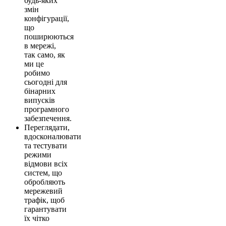
будь-яких
змін
конфігурації,
що
поширюються
в мережі,
так само, як
ми це
робимо
сьогодні для
бінарних
випусків
програмного
забезпечення.
Переглядати,
вдосконалювати
та тестувати
режими
відмови всіх
систем, що
обробляють
мережевий
трафік, щоб
гарантувати
їх чітко