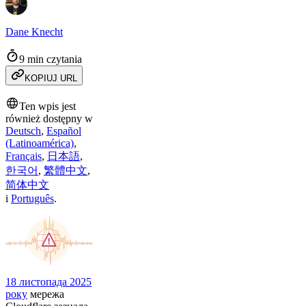
Dane Knecht
9 min czytania
KOPIUJ URL
Ten wpis jest
również dostępny w
Deutsch
,
Español
(Latinoamérica)
,
Français
,
日本語
,
한국어
,
繁體中文
,
简体中文
i
Português
.
18 листопада 2025
року
мережа