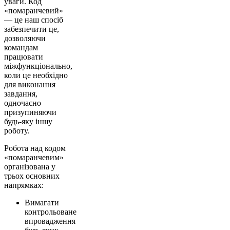
уваги. Код
«помаранчевий»
— це наш спосіб
забезпечити це,
дозволяючи
командам
працювати
міжфункціонально,
коли це необхідно
для виконання
завдання,
одночасно
призупиняючи
будь-яку іншу
роботу.
Робота над кодом
«помаранчевим»
організована у
трьох основних
напрямках:
Вимагати
контрольоване
впровадження