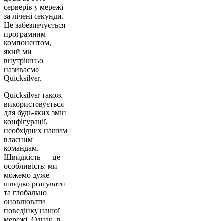
серверів у мережі
за лічені секунди.
Це забезпечується
програмним
компонентом,
який ми
внутрішньо
називаємо
Quicksilver.
Quicksilver також
використовується
для будь-яких змін
конфігурації,
необхідних нашим
власним
командам.
Швидкість — це
особливість: ми
можемо дуже
швидко реагувати
та глобально
оновлювати
поведінку нашої
мережі. Однак, в