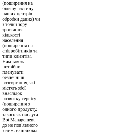
(поширення на
більшу частину
наших центрів
обробки даних) чи
з точки зору
зростання
кількості
населення
(поширення на
співробітників та
типи клієнтів).
Нам також
потрібно
планувати
безпечніші
розгортання, які
містять збої
внаслідок
розвитку сервісу
(поширення з
одного продукту,
такого як послуга
Bot Management,
до не пов'язаного
з ним, наприклад,