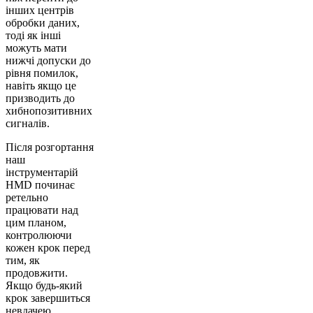
інших центрів
обробки даних,
тоді як інші
можуть мати
нижчі допуски до
рівня помилок,
навіть якщо це
призводить до
хибнопозитивних
сигналів.
Після розгортання
наш
інструментарій
HMD починає
ретельно
працювати над
цим планом,
контролюючи
кожен крок перед
тим, як
продовжити.
Якщо будь-який
крок завершиться
невдачею,