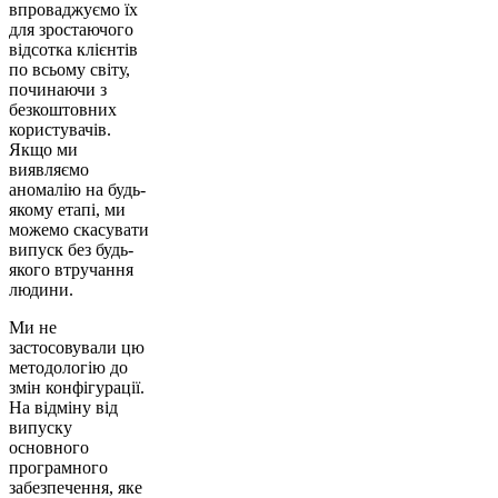
впроваджуємо їх
для зростаючого
відсотка клієнтів
по всьому світу,
починаючи з
безкоштовних
користувачів.
Якщо ми
виявляємо
аномалію на будь-
якому етапі, ми
можемо скасувати
випуск без будь-
якого втручання
людини.
Ми не
застосовували цю
методологію до
змін конфігурації.
На відміну від
випуску
основного
програмного
забезпечення, яке