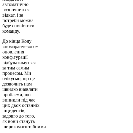
автоматично
розпочнеться
відкат, і за
потреби можна
буде сповістити
команду.
До кінця Коду
«помаранчевого»
оновлення
конфігурації
відбуватимуться
за тим самим
процесом. Ми
очікуємо, що це
дозволить нам
швидко виявляти
проблеми, що
виникли під час
цих двох останніх
інцидентів,
задовго до того,
як вони стануть
широкомасштабними.