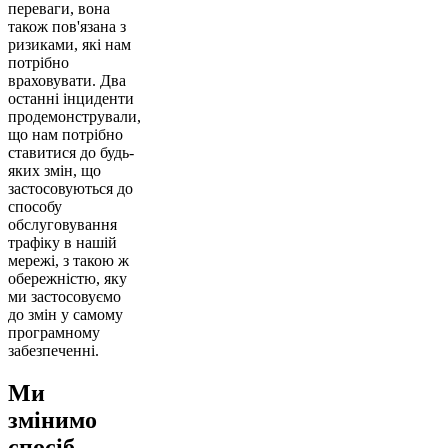
переваги, вона
також пов'язана з
ризиками, які нам
потрібно
враховувати. Два
останні інциденти
продемонстрували,
що нам потрібно
ставитися до будь-
яких змін, що
застосовуються до
способу
обслуговування
трафіку в нашій
мережі, з такою ж
обережністю, яку
ми застосовуємо
до змін у самому
програмному
забезпеченні.
Ми
змінимо
спосіб