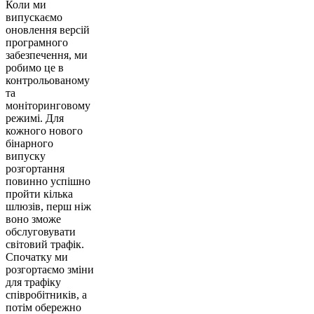
Коли ми
випускаємо
оновлення версій
програмного
забезпечення, ми
робимо це в
контрольованому
та
моніторинговому
режимі. Для
кожного нового
бінарного
випуску
розгортання
повинно успішно
пройти кілька
шлюзів, перш ніж
воно зможе
обслуговувати
світовий трафік.
Спочатку ми
розгортаємо зміни
для трафіку
співробітників, а
потім обережно