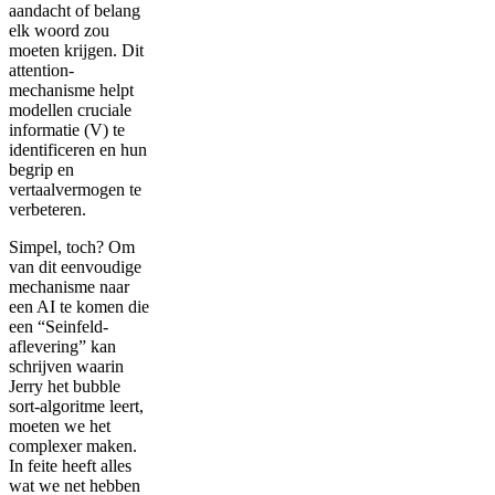
aandacht of belang
elk woord zou
moeten krijgen. Dit
attention-
mechanisme helpt
modellen cruciale
informatie (V) te
identificeren en hun
begrip en
vertaalvermogen te
verbeteren.
Simpel, toch? Om
van dit eenvoudige
mechanisme naar
een AI te komen die
een “Seinfeld-
aflevering” kan
schrijven waarin
Jerry het bubble
sort-algoritme leert,
moeten we het
complexer maken.
In feite heeft alles
wat we net hebben