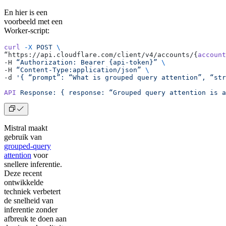
En hier is een
voorbeeld met een
Worker-script:
curl
 -X
 POST
 \
“https://api.cloudflare.com/client/v4/accounts/{
account
-H 
“Authorization:
 Bearer
 {api-token}”
 \
-H 
“Content-Type:application/json”
 \
-d 
'{ “prompt”: “What is grouped query attention”, “str
API
 Response:
 {
 response:
 “Grouped
 query
 attention
 is
 a
Mistral maakt
gebruik van
grouped-query
attention
voor
snellere inferentie.
Deze recent
ontwikkelde
techniek verbetert
de snelheid van
inferentie zonder
afbreuk te doen aan