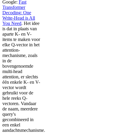
Google:
Fast
Transformer
Decoding: One
Write-Head is All
You Need
. Het idee
is dat in plaats van
aparte K- en V-
items te maken voor
elke Q-vector in het
attention-
mechanisme, zoals
in de
bovengenoemde
multi-head
attention, er slechts
één enkele K- en V-
vector wordt
gebruikt voor de
hele reeks Q-
vectoren. Vandaar
de naam, meerdere
query's
gecombineerd in
een enkel
aandachtsmechanisme.