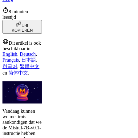
8 minuten
leestijd
URL
KOPIËREN
Dit artikel is ook
beschikbaar in
English
,
Deutsch
,
Français
,
日本語
,
한국어
,
繁體中文
en
简体中文
.
Vandaag kunnen
we met trots
aankondigen dat we
de Mistral-7B-v0.1-
instructie hebben