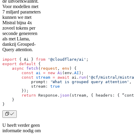
de uitvoerkwaliteit.
Voor modellen met
7 miljard parameters
kunnen we met
Mistral bijna 4x
zoveel tokens per
seconde genereren
als met Llama,
dankzij Grouped-
Query attention.
import
 { Ai } 
from
 '@cloudflare/ai'
;
export
 default
 {
    async
 fetch
(
request
, 
env
) {
        const
 ai
 =
 new
 Ai
(env.
AI
);
        const
 stream
 =
 await
 ai.
run
(
'@cf/mistral/mistra
            prompt: 
'What is grouped query attention'
,
            stream: 
true
        });
        return
 Response.
json
(stream, { headers: { “cont
    }
}
U heeft verder geen
informatie nodig om