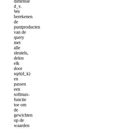
dimensie
d_v.
We
berekenen
de
puntproducten
van de
query
met
alle
sleutels,
delen
elk
door
sqrt(d_k)
en
passen
een
softmax-
functie
toe om
de
gewichten
op de
waarden