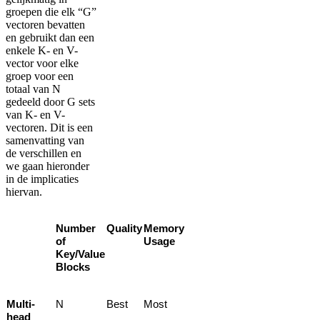
groepen die elk “G”
vectoren bevatten
en gebruikt dan een
enkele K- en V-
vector voor elke
groep voor een
totaal van N
gedeeld door G sets
van K- en V-
vectoren. Dit is een
samenvatting van
de verschillen en
we gaan hieronder
in de implicaties
hiervan.
Number
Quality
Memory
of
Usage
Key/Value
Blocks
Multi-
N
Best
Most
head