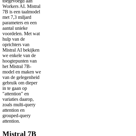
toegevoegd aan
Workers AI. Mistral
7B is een taalmodel
met 7,3 miljard
parameters en een
aantal unieke
voordelen. Met wat
hulp van de
oprichters van
Mistral AI bekijken
we enkele van de
hoogtepunten van
het Mistral 7B-
model en maken we
van de gelegenheid
gebruik om dieper
in te gaan op
"attention" en
variaties daarop,
zoals multi-query
attention en
grouped-query
attention.
Mistral 7B