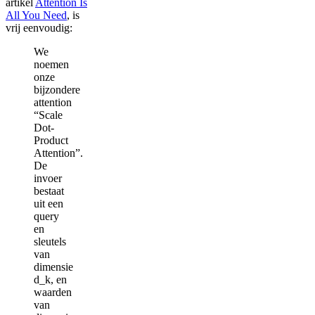
artikel
Attention Is
All You Need
, is
vrij eenvoudig:
We
noemen
onze
bijzondere
attention
“Scale
Dot-
Product
Attention”.
De
invoer
bestaat
uit een
query
en
sleutels
van
dimensie
d_k, en
waarden
van