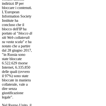
indirizzi IP per
bloccare i contenuti.
L'European
Information Society
Institute ha
concluso che il
blocco dell'IP ha
portato al "
blocco di
siti Web collaterali
su vasta scala
" e ha
notato che a partire
dal 28 giugno 2017,
"in Russia sono
state bloccate
6.522.629 risorse
Internet, 6.335.850
delle quali (ovvero
il 97%) sono state
bloccate in maniera
collaterale, vale a
dire senza
giustificazione
legale".
Nel Regno Unito, il