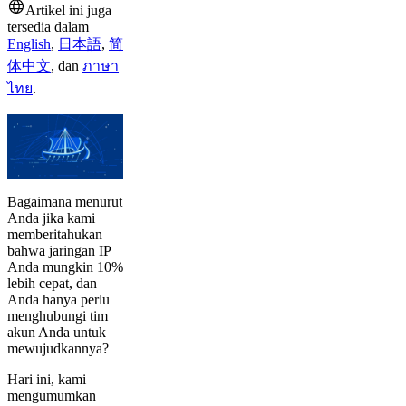
Artikel ini juga
tersedia dalam
English
,
日本語
,
简
体中文
,
dan
ภาษา
ไทย
.
Bagaimana menurut
Anda jika kami
memberitahukan
bahwa jaringan IP
Anda mungkin 10%
lebih cepat, dan
Anda hanya perlu
menghubungi tim
akun Anda untuk
mewujudkannya?
Hari ini, kami
mengumumkan