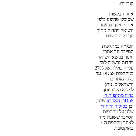
קודמות.
אחוז הבקשות
שסוכלו שהופנו כלפי
אתרי חינוך בנושא
השואה ויהדות מתוך
סך כל הבקשות
העלייה במתקפות
הסייבר נגד אתרי
חינוך בנושא השואה
ויהדות נרשמה לצד
עלייה כוללת של 27%
במתקפות DDoS נגד
כלל האתרים
הישראלים. ניתן
למצוא מידע נוסף
בדוח מתקפות ה-
DDoS האחרון
שלנו,
וכן
בסיקור הייחודי
שלנו על מתקפות
הסייבר ששוגרו מיד
לאחר מתקפת ה-7
באוקטובר.