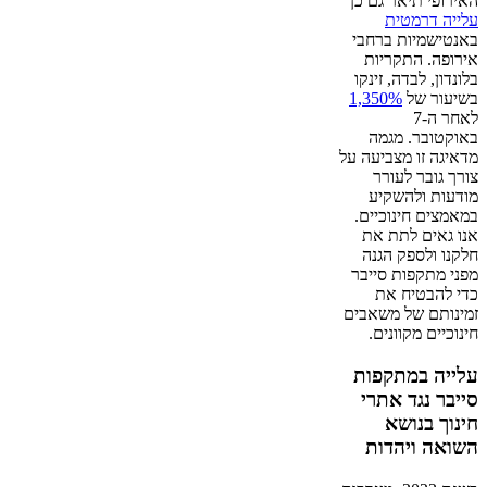
האירופי תיאר גם כן
עלייה דרמטית
באנטישמיות ברחבי
אירופה. התקריות
בלונדון, לבדה, זינקו
בשיעור של
1,350%
לאחר ה-7
באוקטובר. מגמה
מדאיגה זו מצביעה על
צורך גובר לעורר
מודעות ולהשקיע
במאמצים חינוכיים.
אנו גאים לתת את
חלקנו ולספק הגנה
מפני מתקפות סייבר
כדי להבטיח את
זמינותם של משאבים
חינוכיים מקוונים.
עלייה במתקפות
סייבר נגד אתרי
חינוך בנושא
השואה ויהדות