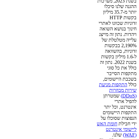
בשנת 2023, מערכות
ההגנה שלנו סיכלו
יותר מ-35.7 מיליון
בקשות HTTP
זדוניות שכוונו לאתרי
חינוך בנושא השואה
ויהדות. נתון זה מייצג
עלייה מטלטלת של
2,190% בבקשות
זדוניות, בהשוואה
ל-1.6 מיליון בקשות
בשנת 2022. נתון זה
כולל את כל סוגי
מתקפות הסייבר
בשכבת היישומים,
כולל
התקפות מניעת
שירות מבוזרות
(DDoS)
שמטרתן
להפיל אתרי
אינטרנט, וכל יתר
התקפות היישומים
הנפוצות שסוכלו על
ידי חבילת
חומת האש
ליישומי אינטרנט
(WAF)
שלנו.