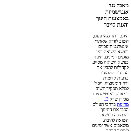
מאבק נגד
אנטישמיות
באמצעות חינוך
והגנת סייבר
היום, יותר מאי פעם,
חשוב לוודא שאתרי
אינטרנט חינוכיים
בנושא השואה יהיו
מוגנים וזמינים. חינוך
בנושא השואה מסייע
לקהילות להבין את
הסכנות הטמונות
בדעות קדומות
ודה-הומניזציה, ויכול
למלא תפקיד חשוב
במאבק באנטישמיות.
מכיוון שרק
13
מדינות
ברחבי העולם
הפכו את החינוך
והלמידה בנושא
השואה לחובה,
משאבים אשר זמינים
לציבור הרחב