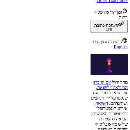
Omer Yoachimik
זמן קריאה של 4
דקות
העתקת כתובת
URL
פוסט זה זמין גם ב
.
English
מחר יחול
יום הזיכרון
הבינלאומי לשואה
,
אירוע אבל לזכר אלה
שנספו על ידי הנאצים
ושותפיהם.
השואה
,
אירוע קטסטרופלי
בהיסטוריה האנושית,
הביאה להשמדת
שליש מהאוכלוסייה
היהודית באירופה —