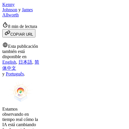
Kenny
Johnson
y
James
Allworth
8 min de lectura
COPIAR URL
Esta publicación
también está
disponible en
English
,
日本語
,
简
体中文
y
Português
.
Estamos
observando en
tiempo real cómo la
IA está cambiando