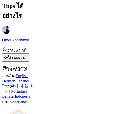
Tbps ได้
อย่างไร
Omer Yoachimik
อ่าน 5 นาที
คัดลอก URL
โพสต์นี้มีให้
อ่านใน
English
Deutsch
Español
Français
日本語
한
국어
Português
Bahasa Indonesia
และ
Nederlands
.