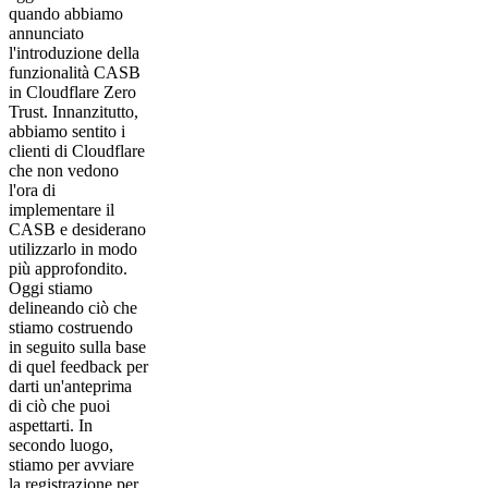
quando abbiamo
annunciato
l'introduzione della
funzionalità CASB
in Cloudflare Zero
Trust. Innanzitutto,
abbiamo sentito i
clienti di Cloudflare
che non vedono
l'ora di
implementare il
CASB e desiderano
utilizzarlo in modo
più approfondito.
Oggi stiamo
delineando ciò che
stiamo costruendo
in seguito sulla base
di quel feedback per
darti un'anteprima
di ciò che puoi
aspettarti. In
secondo luogo,
stiamo per avviare
la registrazione per