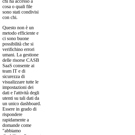
chi ha accesso a
cosa o quali file
sono stati condivisi
con chi.
Questo non è un
metodo efficiente e
ci sono buone
possibilità che si
verifichino errori
umani. La gestione
delle risorse CASB
SaaS consente ai
team IT e di
sicurezza di
visualizzare tutte le
impostazioni dei
dati e l'attività degli
utenti su tali dati da
un unico dashboard.
Essere in grado di
rispondere
rapidamente a
domande come
"abbiamo