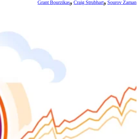
Sourov Zaman
و
Craig Strubhart
و
Grant Bourzikas