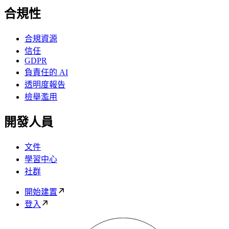
合規性
合規資源
信任
GDPR
負責任的 AI
透明度報告
檢舉濫用
開發人員
文件
學習中心
社群
開始建置
登入