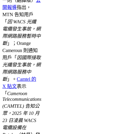
一則（翻譯版）
公
開報導
指出，
MTN 告知用戶
「
因 WACS 光纖
電纜發生事故，網
際網路服務暫時中
斷
」；Orange
Cameroun 則通知
用戶「
因國際接取
光纖發生事故，網
際網路服務中
斷
」。
Camtel 的
X 貼文
表示
「
Cameroon
Telecommunications
(CAMTEL) 告知公
眾，2025 年 10 月
23 日凌晨 WACS
電纜設備在