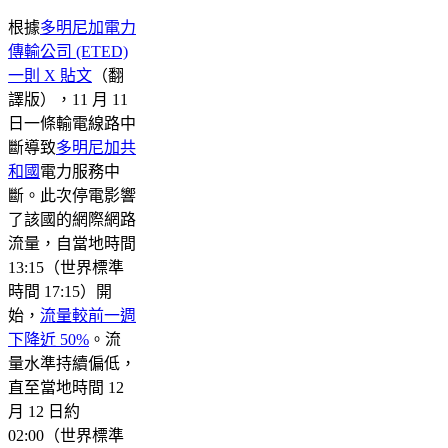
根據
多明尼加電力
傳輸公司 (ETED)
一則 X 貼文
（翻
譯版），11 月 11
日一條輸電線路中
斷導致
多明尼加共
和國
電力服務中
斷。此次停電影響
了該國的網際網路
流量，自當地時間
13:15（世界標準
時間 17:15）開
始，
流量較前一週
下降近 50%
。流
量水準持續偏低，
直至當地時間 12
月 12 日約
02:00（世界標準