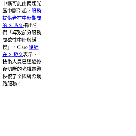
中斷可能由兩起光
纖中斷引起，
服務
提供者在中斷期間
的 X 貼文
指出它
們「導致部分服務
間歇性中斷與緩
慢」。Claro
後續
在 X 發文
表示，
技術人員已透過修
復切斷的光纖電纜
恢復了全國網際網
路服務。