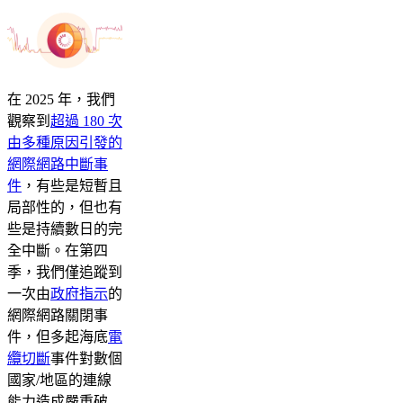
在 2025 年，我們
觀察到
超過 180 次
由多種原因引發的
網際網路中斷事
件
，有些是短暫且
局部性的，但也有
些是持續數日的完
全中斷。在第四
季，我們僅追蹤到
一次由
政府指示
的
網際網路關閉事
件，但多起海底
電
纜切斷
事件對數個
國家/地區的連線
能力造成嚴重破