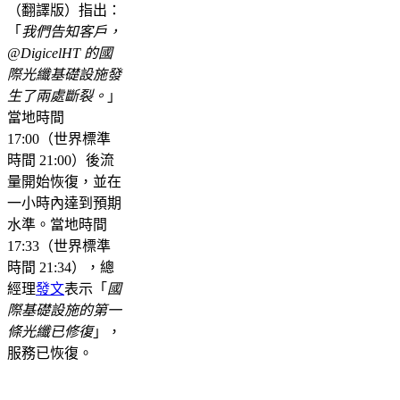
（翻譯版）指出：
「
我們告知客戶，
@DigicelHT 的國
際光纖基礎設施發
生了兩處斷裂。
」
當地時間
17:00（世界標準
時間 21:00）後流
量開始恢復，並在
一小時內達到預期
水準。當地時間
17:33（世界標準
時間 21:34），總
經理
發文
表示「
國
際基礎設施的第一
條光纖已修復
」，
服務已恢復。