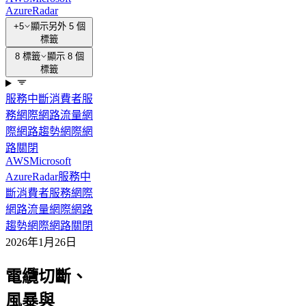
Azure
Radar
+5
顯示另外 5 個
標籤
8 標籤
顯示 8 個
標籤
服務中斷
消費者服
務
網際網路流量
網
際網路趨勢
網際網
路關閉
AWS
Microsoft
Azure
Radar
服務中
斷
消費者服務
網際
網路流量
網際網路
趨勢
網際網路關閉
2026年1月26日
電纜切斷、
風暴與