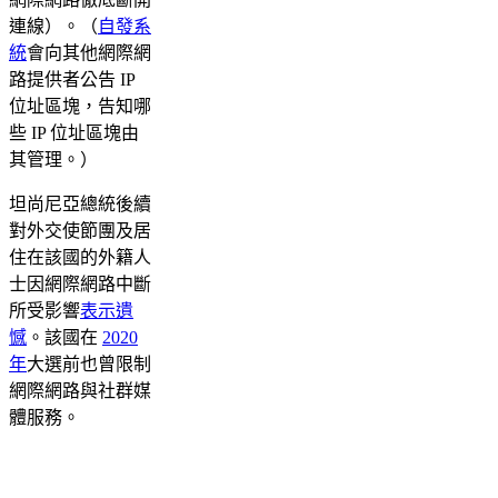
連線）。（
自發系
統
會向其他網際網
路提供者公告 IP
位址區塊，告知哪
些 IP 位址區塊由
其管理。）
坦尚尼亞總統後續
對外交使節團及居
住在該國的外籍人
士因網際網路中斷
所受影響
表示遺
憾
。該國在
2020
年
大選前也曾限制
網際網路與社群媒
體服務。