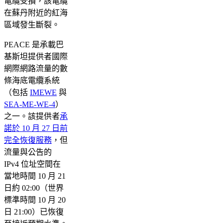
電纜受損，該電纜
在蘇丹附近的紅海
區域發生斷裂。
PEACE 是承載巴
基斯坦提供者國際
網際網路流量的數
條海底電纜系統
（包括
IMEWE
與
SEA-ME-WE-4
）
之一。該提供者
承
諾於 10 月 27 日前
完全恢復服務
，但
流量與公告的
IPv4 位址空間在
當地時間 10 月 21
日約 02:00（世界
標準時間 10 月 20
日 21:00）已恢復