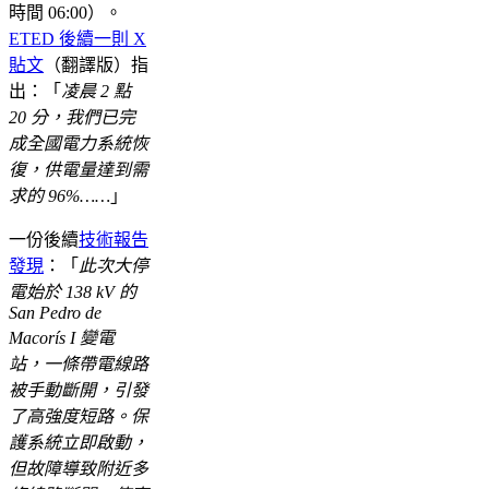
時間 06:00）。
ETED 後續一則 X
貼文
（翻譯版）指
出：「
凌晨 2 點
20 分，我們已完
成全國電力系統恢
復，供電量達到需
求的 96%……
」
一份後續
技術報告
發現
：「
此次大停
電始於 138 kV 的
San Pedro de
Macorís I 變電
站，一條帶電線路
被手動斷開，引發
了高強度短路。保
護系統立即啟動，
但故障導致附近多