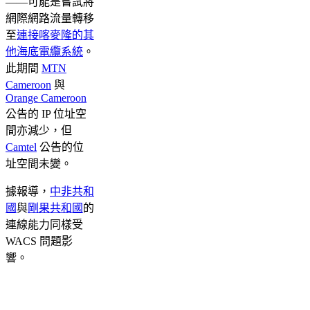
——可能是嘗試將
網際網路流量轉移
至
連接喀麥隆的其
他海底電纜系統
。
此期間
MTN
Cameroon
與
Orange Cameroon
公告的 IP 位址空
間亦減少，但
Camtel
公告的位
址空間未變。
據報導，
中非共和
國
與
剛果共和國
的
連線能力同樣受
WACS 問題影
響。