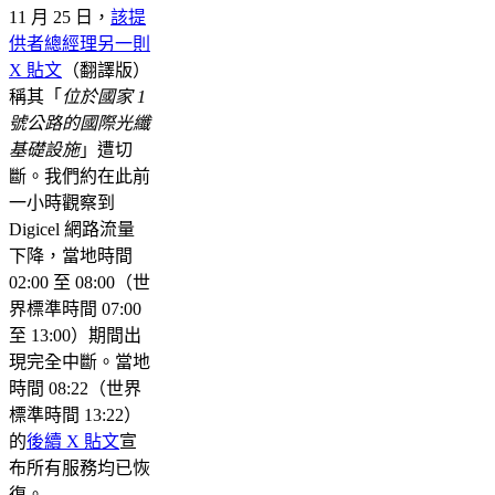
11 月 25 日，
該提
供者總經理另一則
X 貼文
（翻譯版）
稱其「
位於國家 1
號公路的國際光纖
基礎設施
」遭切
斷。我們約在此前
一小時觀察到
Digicel 網路流量
下降，當地時間
02:00 至 08:00（世
界標準時間 07:00
至 13:00）期間出
現完全中斷。當地
時間 08:22（世界
標準時間 13:22）
的
後續 X 貼文
宣
布所有服務均已恢
復。