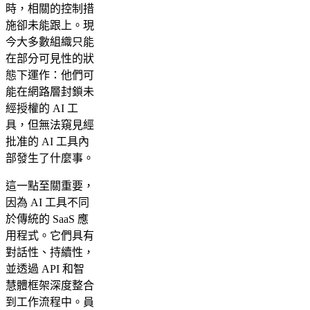
時，相關的控制措
施卻未能跟上。現
今大多數組織只能
在部分可見性的狀
態下運作：他們可
能在網路層封鎖未
經授權的 AI 工
具，但無法窺見經
批准的 AI 工具內
部發生了什麼事。
這一點至關重要，
因為 AI 工具不同
於傳統的 SaaS 應
用程式。它們具有
對話性、持續性，
並透過 API 和智
慧體框架深度整合
到工作流程中。員