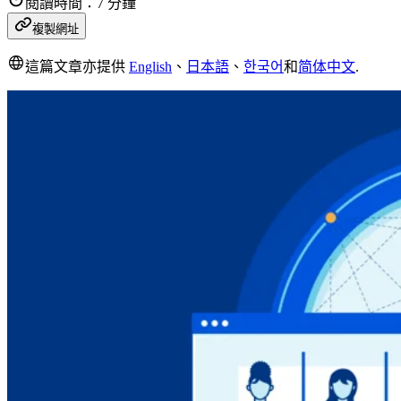
閱讀時間：7 分鐘
複製網址
這篇文章亦提供
English
、
日本語
、
한국어
和
简体中文
.