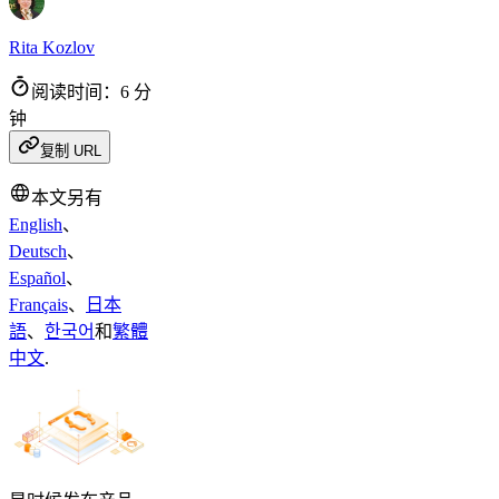
Rita Kozlov
阅读时间：6 分
钟
复制 URL
本文另有
English
、
Deutsch
、
Español
、
Français
、
日本
語
、
한국어
和
繁體
中文
.