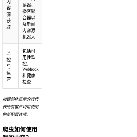
内
读器、
容
播客聚
源
合器以
获
及新闻
取
内容源
机器人
包括可
监
用性监
控
控、
与
Webhook
运
和健康
营
检查
加粗斜体显示的行代
表所有客户均可使用
的新配置选项。
爬虫如何使用