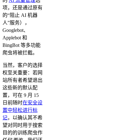
的
AI 流量管理
选
项，还是通过原有
的“阻止 AI 机器
人”服务），
Googlebot、
Applebot 和
BingBot 等多功能
爬虫将被拦截。
当然，客户的选择
权至关重要：若网
站所有者希望退出
这些新的默认配
置，可在 9 月 15
日前随时
在安全设
置中轻松进行标
记
，以确认其不希
望对同时用于搜索
目的的训练爬虫作