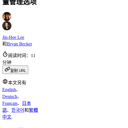
量管理选项
Jin-Hee Lee
和
Bryan Becker
阅读时间：11
分钟
复制 URL
本文另有
English
、
Deutsch
、
Français
、
日本
語
、
한국어
和
繁體
中文
.