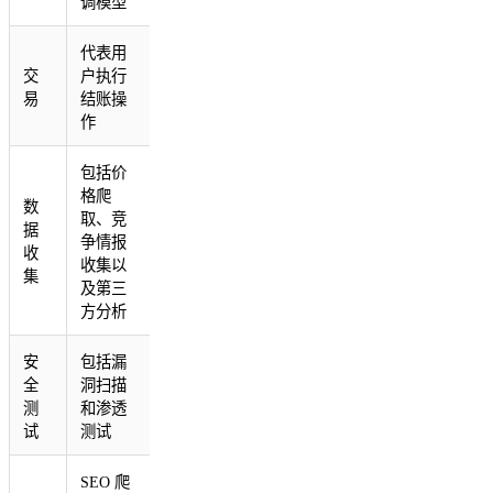
调模型
代表用
交
户执行
易
结账操
作
包括价
格爬
数
取、竞
据
争情报
收
收集以
集
及第三
方分析
安
包括漏
全
洞扫描
测
和渗透
试
测试
SEO 爬