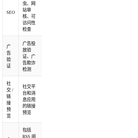
虫、网
站审
SEO
核、可
访问性
检查
广告投
广
放验
告
证、广
验
告欺诈
证
检测
社
社交平
交 /
台和消
链
息应用
接
的链接
预
预览
览
包括
RSS 阅