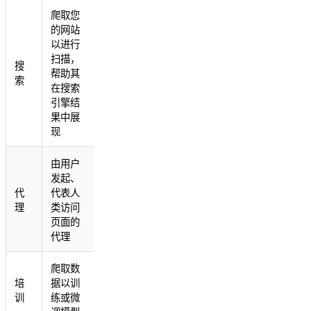
爬取您
的网站
以进行
扫描，
搜
帮助其
索
在搜索
引擎结
果中展
现
由用户
发起、
代
代表人
理
类访问
页面的
代理
爬取数
培
据以训
训
练或微