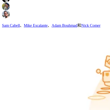
Sam Cabell
、
Mike Escalante
、
Adam Bouhmad
和
Nick Comer