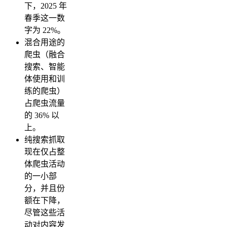
下，2025 年
春季这一数
字为 22%。
混合用途的
爬虫（融合
搜索、智能
体使用和训
练的爬虫）
占爬虫流量
的 36% 以
上。
纯搜索抓取
现在仅占整
体爬虫活动
的一小部
分，并且份
额在下降，
尽管这些活
动对内容发