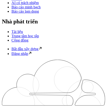
AI có trách nhiệm
Báo cáo minh bạch
Báo cáo lạm dụng
Nhà phát triển
Tài liệu
Trung tâm học tập
Cộng đồng
Bắt đầu xây dựng
Đăng nhập