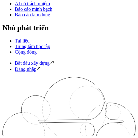
AI có trách nhiệm
Báo cáo minh bạch
Báo cáo lạm dụng
Nhà phát triển
Tài liệu
Trung tâm học tập
Cộng đồng
Bắt đầu xây dựng
Đăng nhập