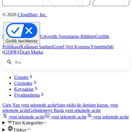
© 2026
Cloudflare, Inc.
|
Güvenlik Sorunlarını Bildirin
|
Gizlilik
Gizlilik tercihleriniz
Politikası
|
Kullanım Şartları
|
Genel Veri Koruma Yönetmeliği
(GDPR)
|
Ticari Marka
Ürünler
Çözümler
Kaynaklar
Fiyatlandırma
Giriş Yap
yeni sekmede açılır
Satış ekibi ile iletişim kurun.
yeni
sekmede açılır
Geliştirmeye Başla
yeni sekmede açılır
yeni sekmede açılır
yeni sekmede açılır
yeni sekmede açılır
Tüm Kategoriler
Türkçe