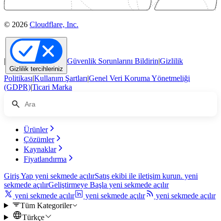
© 2026
Cloudflare, Inc.
|
Güvenlik Sorunlarını Bildirin
|
Gizlilik
Gizlilik tercihleriniz
Politikası
|
Kullanım Şartları
|
Genel Veri Koruma Yönetmeliği
(GDPR)
|
Ticari Marka
Ürünler
Çözümler
Kaynaklar
Fiyatlandırma
Giriş Yap
yeni sekmede açılır
Satış ekibi ile iletişim kurun.
yeni
sekmede açılır
Geliştirmeye Başla
yeni sekmede açılır
yeni sekmede açılır
yeni sekmede açılır
yeni sekmede açılır
Tüm Kategoriler
Türkçe