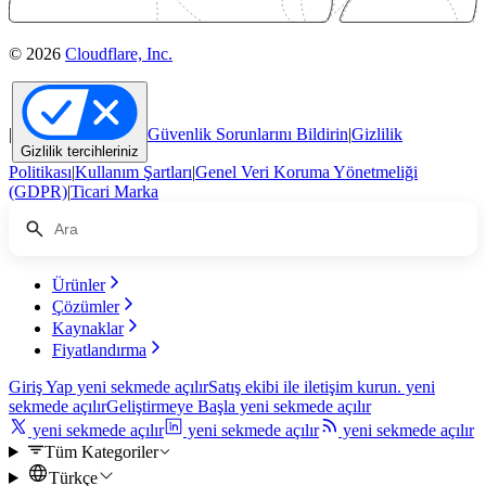
© 2026
Cloudflare, Inc.
|
Güvenlik Sorunlarını Bildirin
|
Gizlilik
Gizlilik tercihleriniz
Politikası
|
Kullanım Şartları
|
Genel Veri Koruma Yönetmeliği
(GDPR)
|
Ticari Marka
Ürünler
Çözümler
Kaynaklar
Fiyatlandırma
Giriş Yap
yeni sekmede açılır
Satış ekibi ile iletişim kurun.
yeni
sekmede açılır
Geliştirmeye Başla
yeni sekmede açılır
yeni sekmede açılır
yeni sekmede açılır
yeni sekmede açılır
Tüm Kategoriler
Türkçe