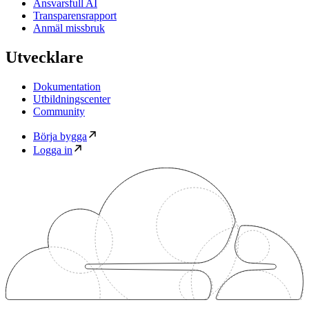
Ansvarsfull AI
Transparensrapport
Anmäl missbruk
Utvecklare
Dokumentation
Utbildningscenter
Community
Börja bygga
Logga in