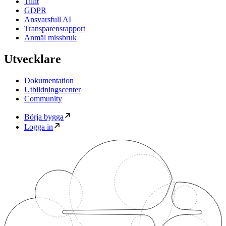
Tillit
GDPR
Ansvarsfull AI
Transparensrapport
Anmäl missbruk
Utvecklare
Dokumentation
Utbildningscenter
Community
Börja bygga
Logga in