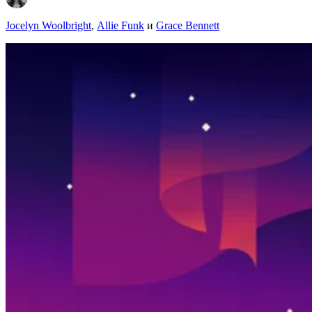
Jocelyn Woolbright
,
Allie Funk
и
Grace Bennett