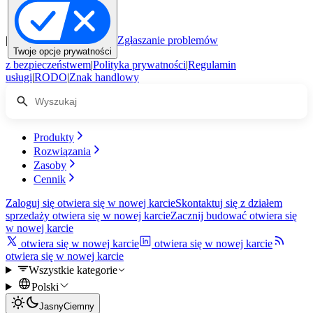
|
Zgłaszanie problemów
Twoje opcje prywatności
z bezpieczeństwem
|
Polityka prywatności
|
Regulamin
usługi
|
RODO
|
Znak handlowy
Produkty
Rozwiązania
Zasoby
Cennik
Zaloguj się
otwiera się w nowej karcie
Skontaktuj się z działem
sprzedaży
otwiera się w nowej karcie
Zacznij budować
otwiera się
w nowej karcie
otwiera się w nowej karcie
otwiera się w nowej karcie
otwiera się w nowej karcie
Wszystkie kategorie
Polski
Jasny
Ciemny