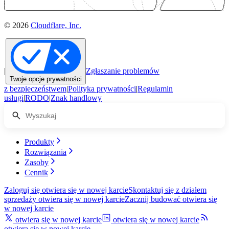
© 2026
Cloudflare, Inc.
|
Zgłaszanie problemów
Twoje opcje prywatności
z bezpieczeństwem
|
Polityka prywatności
|
Regulamin
usługi
|
RODO
|
Znak handlowy
Produkty
Rozwiązania
Zasoby
Cennik
Zaloguj się
otwiera się w nowej karcie
Skontaktuj się z działem
sprzedaży
otwiera się w nowej karcie
Zacznij budować
otwiera się
w nowej karcie
otwiera się w nowej karcie
otwiera się w nowej karcie
otwiera się w nowej karcie