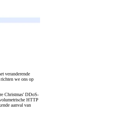
het veranderende
e richten we ons op
ore Christmas' DDoS-
ervolumetrische HTTP
kende aanval van