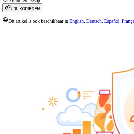
9 minuten leestijd
URL KOPIËREN
Dit artikel is ook beschikbaar in
English
,
Deutsch
,
Español
,
França