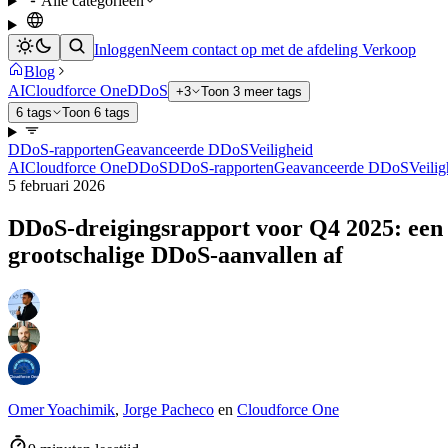
Alle categorieën
Inloggen
Neem contact op met de afdeling Verkoop
Blog
AI
Cloudforce One
DDoS
+3
Toon 3 meer tags
6 tags
Toon 6 tags
DDoS-rapporten
Geavanceerde DDoS
Veiligheid
AI
Cloudforce One
DDoS
DDoS-rapporten
Geavanceerde DDoS
Veilig
5 februari 2026
DDoS-dreigingsrapport voor Q4 2025: een r
grootschalige DDoS-aanvallen af
Omer Yoachimik
,
Jorge Pacheco
en
Cloudforce One