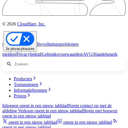
© 2026
Cloudflare, Inc.
|
Beveiligingsproblemen
Je privacykeuzes
melden
|
Privacybeleid
|
Gebruiksvoorwaarden
|
AVG
|
Handelsmerk
Producten
Toepassingen
Informatiebronnen
Prijzen
Inloggen
opent in een nieuw tabblad
Neem contact op met de
afdeling Verkoop
opent in een nieuw tabblad
Begin met bouwen
opent in een nieuw tabblad
opent in een nieuw tabblad
opent in een nieuw tabblad
opent in een nieuw tabblad