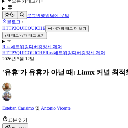
모든 카테고리
로그인
영업팀에 문의
블로그
HTTP3
QUIC
QUICHE
+4
4개의 태그 더 보기
7개 태그
7개 태그 보기
Rust
네트워킹
디버깅
정체 제어
HTTP3
QUIC
QUICHE
Rust
네트워킹
디버깅
정체 제어
2026년 5월 12일
'유휴'가 유휴가 아닐 때: Linux 커널 최
Esteban Carisimo
및
Antonio Vicente
13분 읽기