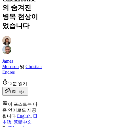
의 숨겨진
병목 현상이
었습니다
James
Morrison
및
Christian
Endres
12분 읽기
URL 복사
이 포스트는 다
음 언어로도 제공
됩니다
English
,
日
本語
,
繁體中文