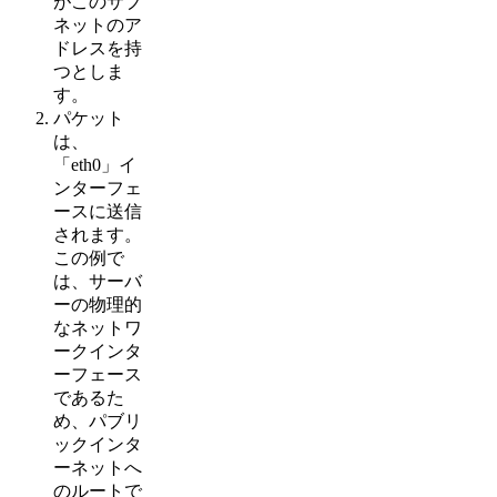
がこのサブ
ネットのア
ドレスを持
つとしま
す。
パケット
は、
「eth0」イ
ンターフェ
ースに送信
されます。
この例で
は、サーバ
ーの物理的
なネットワ
ークインタ
ーフェース
であるた
め、パブリ
ックインタ
ーネットへ
のルートで