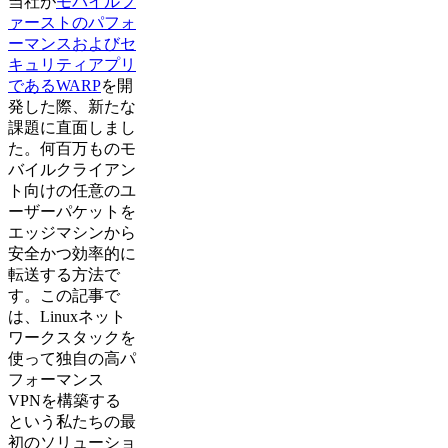
当社が
モバイルフ
ァーストのパフォ
ーマンスおよびセ
キュリティアプリ
であるWARP
を開
発した際、新たな
課題に直面しまし
た。何百万ものモ
バイルクライアン
ト向けの任意のユ
ーザーパケットを
エッジマシンから
安全かつ効率的に
転送する方法で
す。この記事で
は、Linuxネット
ワークスタックを
使って独自の高パ
フォーマンス
VPNを構築する
という私たちの最
初のソリューショ