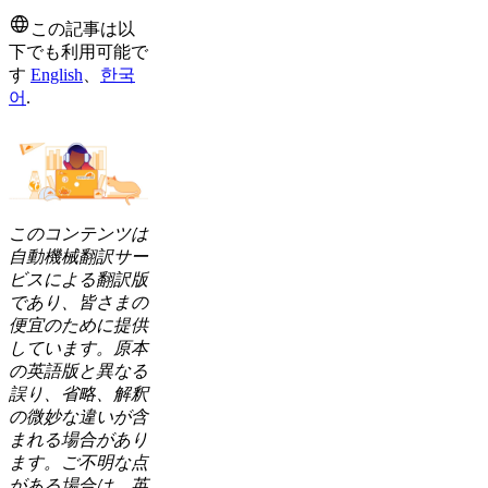
この記事は以
下でも利用可能で
す
English
、
한국
어
.
このコンテンツは
自動機械翻訳サー
ビスによる翻訳版
であり、皆さまの
便宜のために提供
しています。原本
の英語版と異なる
誤り、省略、解釈
の微妙な違いが含
まれる場合があり
ます。ご不明な点
がある場合は、英