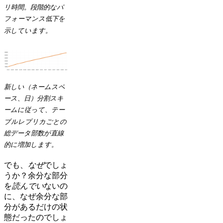
リ時間。段階的なパ
フォーマンス低下を
示しています。
新しい（ネームスペ
ース、日）分割スキ
ームに従って、テー
ブルレプリカごとの
総データ部数が直線
的に増加します。
でも、
なぜ
でしょ
うか？余分な部分
を
読んでい
ないの
に、なぜ余分な部
分があるだけの状
態だったのでしょ