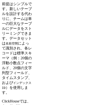
前提はシンプルで
す。新しいテーブ
ルを設計する代わ
りに、チームは単
一の巨大なテーブ
ルにデータをスト
リーミングできま
す。データセット
は
によっ
名前空間
て識別され、各レ
コードは標準スキ
ーマ（例：20個の
浮動小数点フィー
ルド、20個の文字
列型フィールド、
タイムスタンプ、
および
インデックス
）を使用しま
ID
す。
ClickHouseでは、