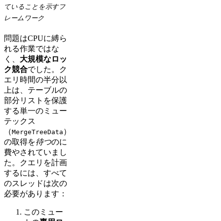
ていることを示すフ
レームワーク
問題はCPUに縛ら
れる作業ではな
く、
大規模なロッ
ク競合
でした。ク
エリ時間の半分以
上は、テーブルの
部分リストを保護
する単一のミュー
テックス
（
）
MergeTreeData
の取得を
待つ
のに
費やされていまし
た。クエリを計画
するには、すべて
のスレッドは次の
必要があります：
このミュー