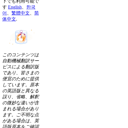
下でも利用可能で
す
English
、
한국
어
、
繁體中文
、
简
体中文
.
このコンテンツは
自動機械翻訳サー
ビスによる翻訳版
であり、皆さまの
便宜のために提供
しています。原本
の英語版と異なる
誤り、省略、解釈
の微妙な違いが含
まれる場合があり
ます。ご不明な点
がある場合は、英
語版原本をご確認