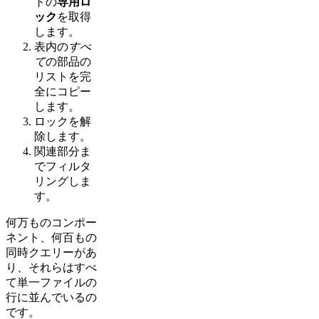
トの
専用ロ
ック
を取得
します。
表内の
すべ
て
の部品の
リストを完
全にコピー
します。
ロックを解
除します。
関連部分ま
でフィルタ
リングしま
す。
何万ものコンポー
ネント、何百もの
同時クエリーがあ
り、それらはすべ
て単一ファイルの
行に並んでいるの
です。