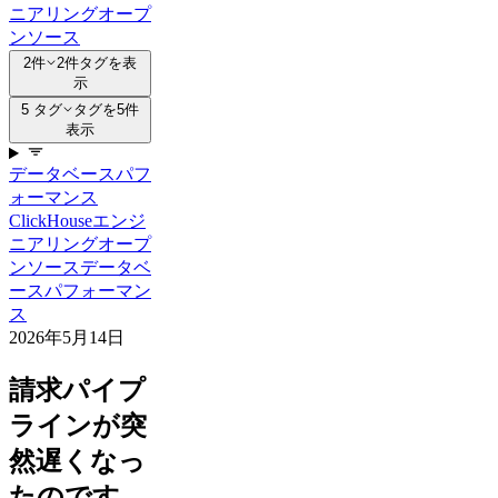
ニアリング
オープ
ンソース
2件
2件タグを表
示
5 タグ
タグを5件
表示
データベース
パフ
ォーマンス
ClickHouse
エンジ
ニアリング
オープ
ンソース
データベ
ース
パフォーマン
ス
2026年5月14日
請求パイプ
ラインが突
然遅くなっ
たのです。