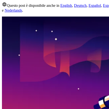
Questo post è disponibile anche in
English
,
Deutsch
,
Español
,
Esp
e
Nederlands
.