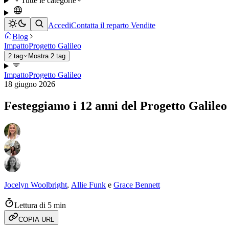
Tutte le categorie
Accedi
Contatta il reparto Vendite
Blog
Impatto
Progetto Galileo
2 tag
Mostra 2 tag
Impatto
Progetto Galileo
18 giugno 2026
Festeggiamo i 12 anni del Progetto Galileo
Jocelyn Woolbright
,
Allie Funk
e
Grace Bennett
Lettura di 5 min
COPIA URL