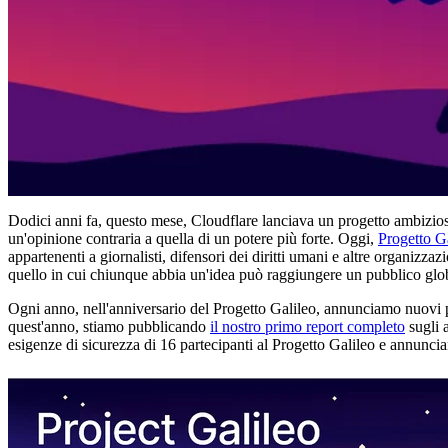
Dodici anni fa, questo mese, Cloudflare lanciava un progetto ambizio
un'opinione contraria a quella di un potere più forte. Oggi,
Progetto G
appartenenti a giornalisti, difensori dei diritti umani e altre organizz
quello in cui chiunque abbia un'idea può raggiungere un pubblico glo
Ogni anno, nell'anniversario del Progetto Galileo, annunciamo nuovi pr
quest'anno, stiamo pubblicando
il nostro primo report completo
sugli a
esigenze di sicurezza di 16 partecipanti al Progetto Galileo e annunci