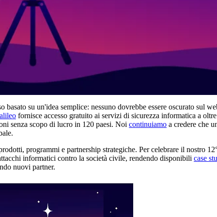
so basato su un'idea semplice: nessuno dovrebbe essere oscurato sul we
alileo
fornisce accesso gratuito ai servizi di sicurezza informatica a oltr
azioni senza scopo di lucro in 120 paesi. Noi
continuiamo
a credere che un
bale.
odotti, programmi e partnership strategiche. Per celebrare il nostro 12
ttacchi informatici contro la società civile, rendendo disponibili
case st
ando nuovi partner.