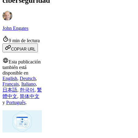
ciberseguridad
John Engates
9 min de lectura
COPIAR URL
Esta publicación
también está
disponible en
English
,
Deutsch
,
Français
,
Italiano
,
日本語
,
한국어
,
繁
體中文
,
简体中文
y
Português
.