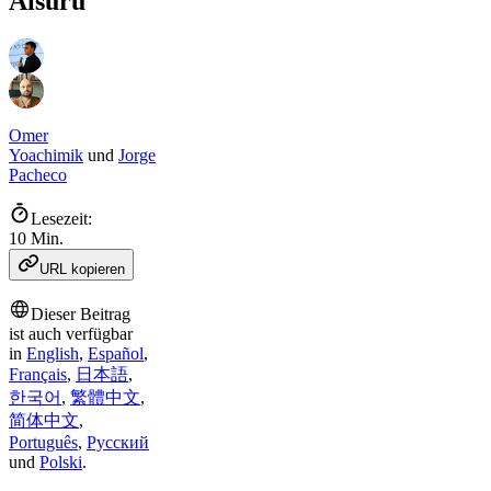
Aisuru
Omer
Yoachimik
und
Jorge
Pacheco
Lesezeit:
10 Min.
URL kopieren
Dieser Beitrag
ist auch verfügbar
in
English
,
Español
,
Français
,
日本語
,
한국어
,
繁體中文
,
简体中文
,
Português
,
Русский
und
Polski
.