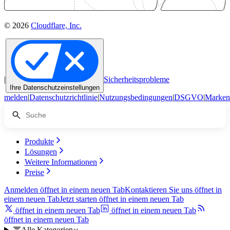
© 2026
Cloudflare, Inc.
|
Sicherheitsprobleme
Ihre Datenschutzeinstellungen
melden
|
Datenschutzrichtlinie
|
Nutzungsbedingungen
|
DSGVO
|
Marken
Produkte
Lösungen
Weitere Informationen
Preise
Anmelden
öffnet in einem neuen Tab
Kontaktieren Sie uns
öffnet in
einem neuen Tab
Jetzt starten
öffnet in einem neuen Tab
öffnet in einem neuen Tab
öffnet in einem neuen Tab
öffnet in einem neuen Tab
Alle Kategorien