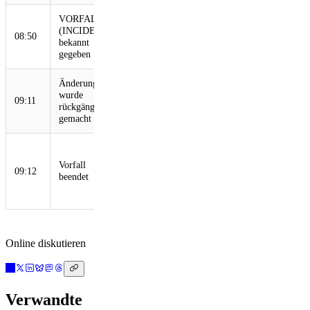
VORFALL
(INCIDENT)
Automatisierte
08:50
bekannt
Meldungen
gegeben
Änderung
Konfigurationsänderung
wurde
rückgängig gemacht
09:11
rückgängig
und Verbreitung
gemacht
eingeleitet
Vollständige
Rücknahme
Vorfall
09:12
durchgeführt, gesamter
beendet
Datenverkehr
wiederhergestellt
Online diskutieren
Verwandte