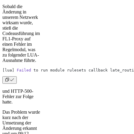
Sobald die
Änderung in
unserem Netzwerk
wirksam wurde,
stieß die
Codeausführung im
FL1-Proxy auf
einen Fehler im
Regelmodul, was
zu folgender LUA-
Ausnahme führte.
[lua] 
Failed
 to run module rulesets callback late_routi
und HTTP-500-
Fehler zur Folge
hatte.
Das Problem wurde
kurz nach der
Umsetzung der
Änderung erkannt
und um 09:12